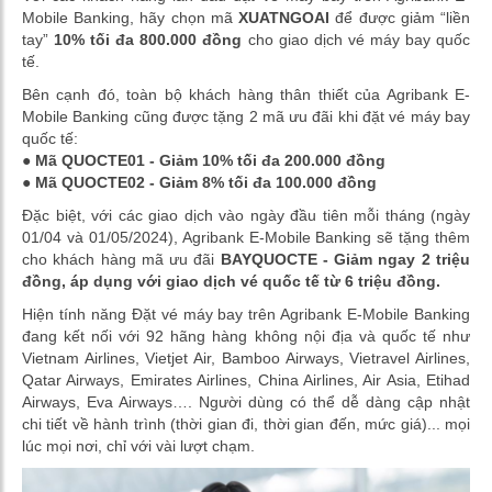
Mobile Banking, hãy chọn mã
XUATNGOAI
để được giảm “liền
tay”
10% tối đa 800.000 đồng
cho giao dịch vé máy bay quốc
tế.
Bên cạnh đó, toàn bộ khách hàng thân thiết của Agribank E-
Mobile Banking cũng được tặng 2 mã ưu đãi khi đặt vé máy bay
quốc tế:
●
Mã QUOCTE01 - Giảm 10% tối đa 200.000 đồng
● Mã QUOCTE02 - Giảm 8% tối đa 100.000 đồng
Đặc biệt, với các giao dịch vào ngày đầu tiên mỗi tháng (ngày
01/04 và 01/05/2024), Agribank E-Mobile Banking sẽ tặng thêm
cho khách hàng mã ưu đãi
BAYQUOCTE - Giảm ngay 2 triệu
đồng, áp dụng với giao dịch vé quốc tế từ 6 triệu đồng.
Hiện tính năng Đặt vé máy bay trên Agribank E-Mobile Banking
đang kết nối với 92 hãng hàng không nội địa và quốc tế như
Vietnam Airlines, Vietjet Air, Bamboo Airways, Vietravel Airlines,
Qatar Airways, Emirates Airlines, China Airlines, Air Asia, Etihad
Airways, Eva Airways…. Người dùng có thể dễ dàng cập nhật
chi tiết về hành trình (thời gian đi, thời gian đến, mức giá)... mọi
lúc mọi nơi, chỉ với vài lượt chạm.