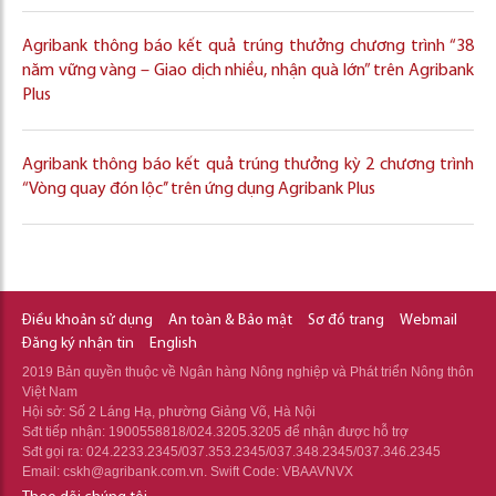
Agribank thông báo kết quả trúng thưởng chương trình “38
năm vững vàng – Giao dịch nhiều, nhận quà lớn” trên Agribank
Plus
Agribank thông báo kết quả trúng thưởng kỳ 2 chương trình
“Vòng quay đón lộc’’ trên ứng dụng Agribank Plus
Điều khoản sử dụng
An toàn & Bảo mật
Sơ đồ trang
Webmail
Đăng ký nhận tin
English
2019 Bản quyền thuộc về Ngân hàng Nông nghiệp và Phát triển Nông thôn
Việt Nam
Hội sở: Số 2 Láng Hạ, phường Giảng Võ, Hà Nội
Sđt tiếp nhận: 1900558818/024.3205.3205 để nhận được hỗ trợ
Sđt gọi ra: 024.2233.2345/037.353.2345/037.348.2345/037.346.2345
Email: cskh@agribank.com.vn. Swift Code: VBAAVNVX