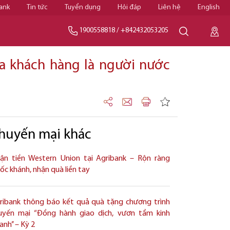
ank
Tin tức
Tuyển dụng
Hỏi đáp
Liên hệ
English
1900558818
/
+842432053205
a khách hàng là người nước
huyến mại khác
ận tiền Western Union tại Agribank – Rộn ràng
ốc khánh, nhận quà liền tay
ribank thông báo kết quả quà tặng chương trình
uyến mại “Đồng hành giao dịch, vươn tầm kinh
nh’’ – Kỳ 2