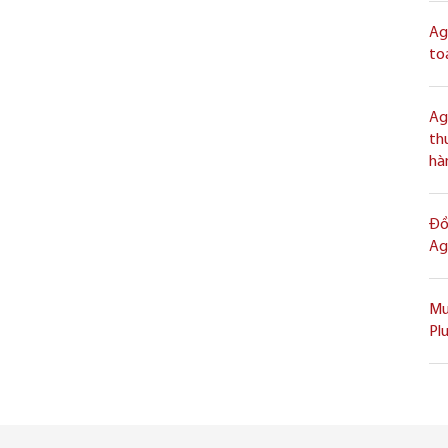
Ag
to
Ag
th
hà
Đồ
Ag
Mu
Pl