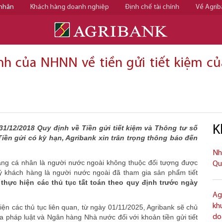
 nhân
Khách hàng doanh nghiệp
Định chế tài chính
Về Agrib
nh của NHNN về tiền gửi tiết kiệm củ
K
1/12/2018 Quy định về Tiền gửi tiết kiệm và Thông tư số
iền gửi có kỳ hạn, Agribank xin trân trọng thông báo đến
Nh
ng cá nhân là người nước ngoài không thuộc đối tượng được
Qu
uý khách hàng là người nước ngoài đã tham gia sản phẩm tiết
thực hiện các thủ tục tất toán theo quy định trước ngày
Ag
kh
n các thủ tục liên quan, từ ngày 01/11/2025, Agribank sẽ chủ
a pháp luật và Ngân hàng Nhà nước đối với khoản tiền gửi tiết
doa