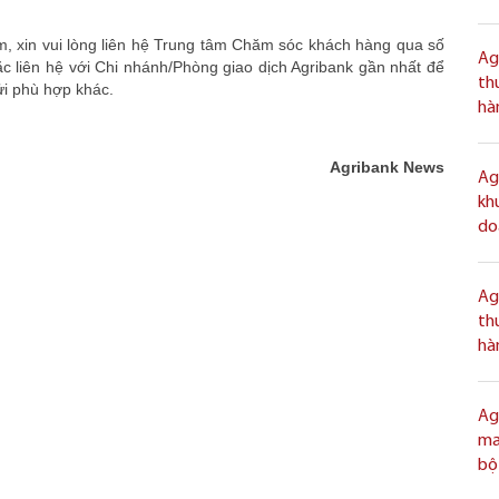
m, xin vui lòng liên hệ Trung tâm Chăm sóc khách hàng qua số
Ag
 liên hệ với Chi nhánh/Phòng giao dịch Agribank gần nhất để
th
ửi phù hợp khác.
hà
Agribank News
Ag
kh
doa
Ag
th
hà
Ag
ma
bộ