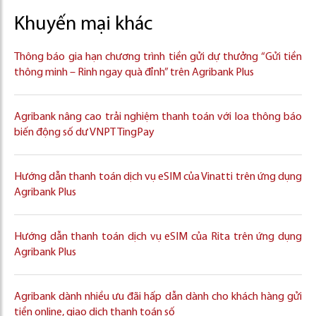
Khuyến mại khác
Thông báo gia hạn chương trình tiền gửi dự thưởng “Gửi tiền
thông minh – Rinh ngay quà đỉnh” trên Agribank Plus
Agribank nâng cao trải nghiệm thanh toán với loa thông báo
biến động số dư VNPT TingPay
Hướng dẫn thanh toán dịch vụ eSIM của Vinatti trên ứng dụng
Agribank Plus
Hướng dẫn thanh toán dịch vụ eSIM của Rita trên ứng dụng
Agribank Plus
Agribank dành nhiều ưu đãi hấp dẫn dành cho khách hàng gửi
tiền online, giao dịch thanh toán số