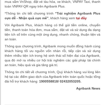
mua sắm VnShop, đặt vé tàu hỏa, xe khách, VNPAY Taxi, thanh
toán VNPAY-QR ngay trên Agribank Plus.
*Thông tin chi tiết chương trình
“Trải nghiệm Agribank Plus
cực dễ - Nhận quà cực mê”
, khách hàng xem
tại đây
Với Agribank Plus, khách hàng có thể gửi tiền online, chuyển
tiền, thanh toán hóa đơn, mua sắm, đặt vé và sử dụng đa dạng
tiện ích số trên cùng một ứng dụng, nhanh chóng, thuận tiện và
an toàn.
Thông qua chương trình, Agribank mong muốn đồng hành cùng
khách hàng tối ưu nguồn vốn nhàn rỗi, tiếp cận và sử dụng
thêm nhiều tiện ích trong hệ sinh thái số hiện đại của Agribank,
qua đó mở ra nhiều cơ hội trải nghiệm các giải pháp tài chính
an toàn, hiệu quả và gia tăng giá trị.
Thông tin chi tiết về chương trình, Quý khách hàng vui lòng liên
hệ tại các điểm giao dịch của Agribank trên toàn quốc hoặc tổng
đài hỗ trợ khách hàng:
1900558818/ 02432053205.
Agribank News