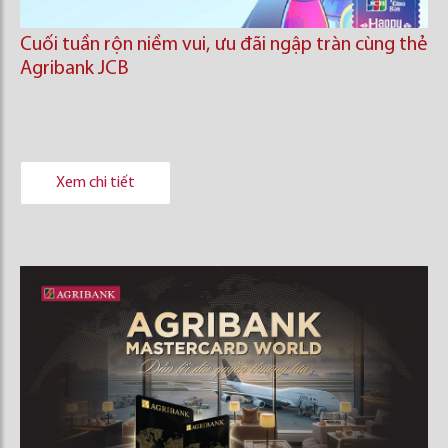
Cuối tuần rộn niềm vui, ưu đãi ngập tràn cùng thẻ
Agribank JCB
Xem chi tiết