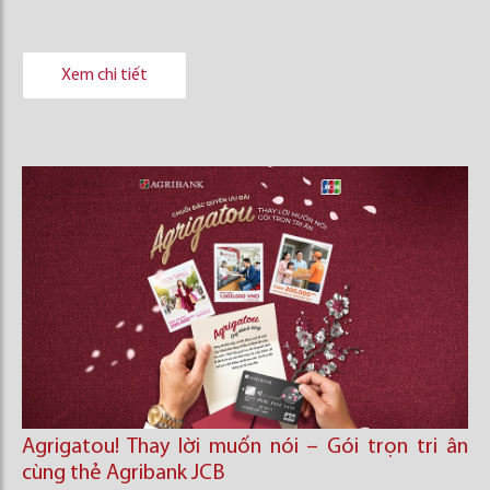
Xem chi tiết
Agrigatou! Thay lời muốn nói – Gói trọn tri ân
cùng thẻ Agribank JCB