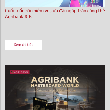
Cuối tuần rộn niềm vui, ưu đãi ngập tràn cùng thẻ
Agribank JCB
Xem chi tiết