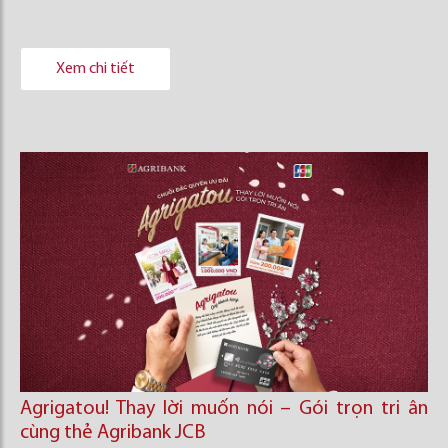
Xem chi tiết
Agrigatou! Thay lời muốn nói – Gói trọn tri ân
cùng thẻ Agribank JCB