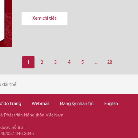
Xem chi tiết
1
2
3
4
5
...
28
 đãi thẻ
ơ đồ trang
Webmail
Đăng ký nhận tin
English
 Phát triển Nông thôn Việt Nam
 được hỗ trợ
345/037.346.2345