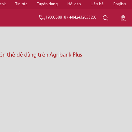
ank
Tin tức
Tuyển dụng
Hỏi đáp
Liên hệ
English
1900558818
/
+842432053205
ền thẻ dễ dàng trên Agribank Plus