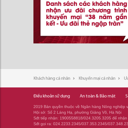
Khách hàng cá nhân
Khuyến mại cá nhân
Ưu
Điều khoản sử dụng
An toàn & Bảo mật
S
2019 Bản quyền thuộc về Ngân hàng Nông nghiệp và
Hội sở: Số 2 Láng Hạ, phường Giảng Võ, Hà Nội
Sđt tiếp nhận: 1900558818/024.3205.3205 để nhận
Sđt gọi ra: 024.2233.2345/037.353.2345/037.348.2