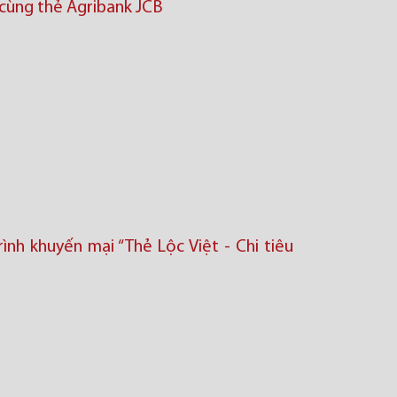
n cùng thẻ Agribank JCB
nh khuyến mại “Thẻ Lộc Việt - Chi tiêu