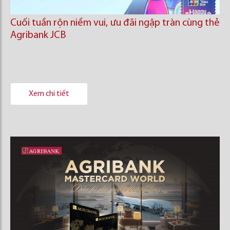
Cuối tuần rộn niềm vui, ưu đãi ngập tràn cùng thẻ
Agribank JCB
Xem chi tiết