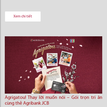
Xem chi tiết
Agrigatou! Thay lời muốn nói – Gói trọn tri ân
cùng thẻ Agribank JCB