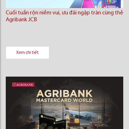
Cuối tuần rộn niềm vui, ưu đãi ngập tràn cùng thẻ
Agribank JCB
Xem chi tiết