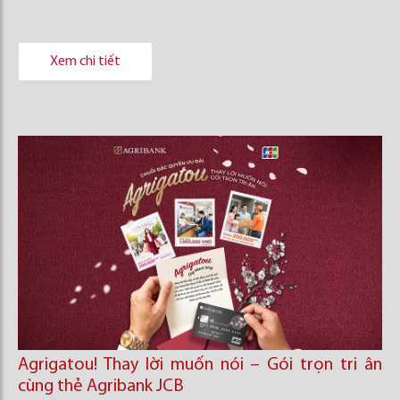
Xem chi tiết
Agrigatou! Thay lời muốn nói – Gói trọn tri ân
cùng thẻ Agribank JCB