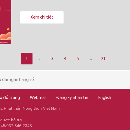
Xem chi tiết
1
2
3
4
5
...
21
 đãi ngân hàng số
ơ đồ trang
Webmail
Đăng ký nhận tin
English
 Phát triển Nông thôn Việt Nam
 được hỗ trợ
345/037.346.2345