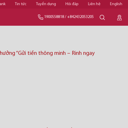
ank
Tin tức
Tuyển dụng
Hỏi đáp
Liên hệ
English
1900558818
/
+842432053205
thưởng “Gửi tiền thông minh – Rinh ngay