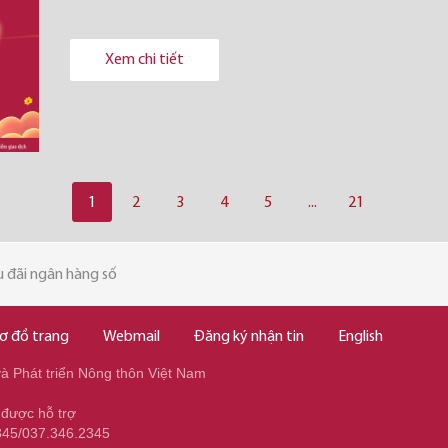
Xem chi tiết
1
2
3
4
5
...
21
 đãi ngân hàng số
ơ đồ trang
Webmail
Đăng ký nhận tin
English
 Phát triển Nông thôn Việt Nam
 được hỗ trợ
345/037.346.2345