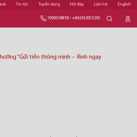
ank
Tin tức
Tuyển dụng
Hỏi đáp
Liên hệ
English
1900558818
/
+842432053205
thưởng “Gửi tiền thông minh – Rinh ngay