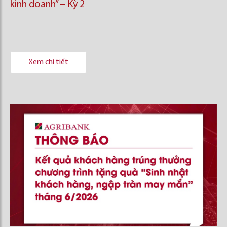
kinh doanh’’ – Kỳ 2
Xem chi tiết