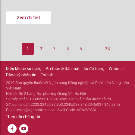
Xem chi tiết
1
2
3
4
5
...
24
Điều khoản sử dụng
An toàn & Bảo mật
Sơ đồ trang
Webmail
Đăng ký nhận tin
English
2019 Bản quyền thuộc về Ngân hàng Nông nghiệp và Phát triển Nông thôn
Việt Nam
Hội sở: Số 2 Láng Hạ, phường Giảng Võ, Hà Nội
Sđt tiếp nhận: 1900558818/024.3205.3205 để nhận được hỗ trợ
Sđt gọi ra: 024.2233.2345/037.353.2345/037.348.2345/037.346.2345
Email: cskh@agribank.com.vn. Swift Code: VBAAVNVX
Theo dõi chúng tôi