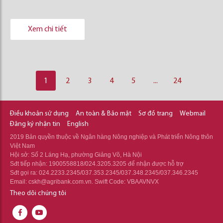
Xem chi tiết
1
2
3
4
5
...
24
Điều khoản sử dụng
An toàn & Bảo mật
Sơ đồ trang
Webmail
Đăng ký nhận tin
English
2019 Bản quyền thuộc về Ngân hàng Nông nghiệp và Phát triển Nông thôn
Việt Nam
Hội sở: Số 2 Láng Hạ, phường Giảng Võ, Hà Nội
Sđt tiếp nhận: 1900558818/024.3205.3205 để nhận được hỗ trợ
Sđt gọi ra: 024.2233.2345/037.353.2345/037.348.2345/037.346.2345
Email: cskh@agribank.com.vn. Swift Code: VBAAVNVX
Theo dõi chúng tôi