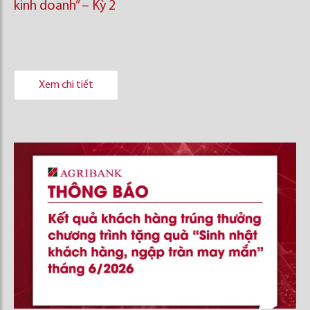
kinh doanh’’ – Kỳ 2
Xem chi tiết