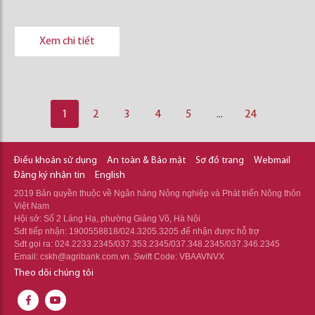
Xem chi tiết
1
2
3
4
5
...
24
Điều khoản sử dụng
An toàn & Bảo mật
Sơ đồ trang
Webmail
Đăng ký nhận tin
English
2019 Bản quyền thuộc về Ngân hàng Nông nghiệp và Phát triển Nông thôn
Việt Nam
Hội sở: Số 2 Láng Hạ, phường Giảng Võ, Hà Nội
Sđt tiếp nhận: 1900558818/024.3205.3205 để nhận được hỗ trợ
Sđt gọi ra: 024.2233.2345/037.353.2345/037.348.2345/037.346.2345
Email: cskh@agribank.com.vn. Swift Code: VBAAVNVX
Theo dõi chúng tôi