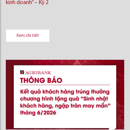
kinh doanh’’ – Kỳ 2
Xem chi tiết