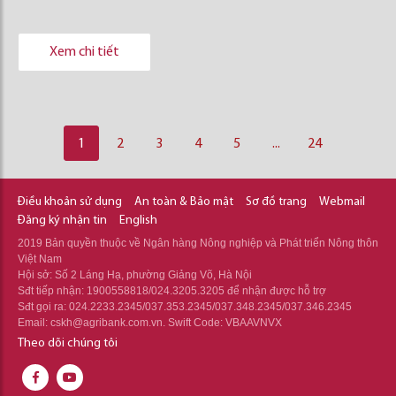
Xem chi tiết
1
2
3
4
5
...
24
Điều khoản sử dụng
An toàn & Bảo mật
Sơ đồ trang
Webmail
Đăng ký nhận tin
English
2019 Bản quyền thuộc về Ngân hàng Nông nghiệp và Phát triển Nông thôn
Việt Nam
Hội sở: Số 2 Láng Hạ, phường Giảng Võ, Hà Nội
Sđt tiếp nhận: 1900558818/024.3205.3205 để nhận được hỗ trợ
Sđt gọi ra: 024.2233.2345/037.353.2345/037.348.2345/037.346.2345
Email: cskh@agribank.com.vn. Swift Code: VBAAVNVX
Theo dõi chúng tôi