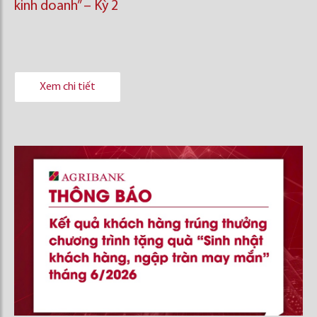
kinh doanh’’ – Kỳ 2
Xem chi tiết