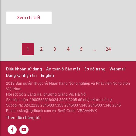
Xem chi tiết
1
2
3
4
5
...
24
Điều khoản sử dụng
An toàn & Bảo mật
Sơ đồ trang
Webmail
Đăng ký nhận tin
English
2019 Bản quyền thuộc về Ngân hàng Nông nghiệp và Phát triển Nông thôn
Việt Nam
Hội sở: Số 2 Láng Hạ, phường Giảng Võ, Hà Nội
Sđt tiếp nhận: 1900558818/024.3205.3205 để nhận được hỗ trợ
Sđt gọi ra: 024.2233.2345/037.353.2345/037.348.2345/037.346.2345
Email: cskh@agribank.com.vn. Swift Code: VBAAVNVX
Theo dõi chúng tôi