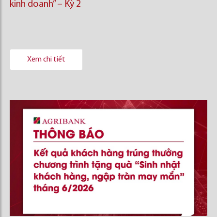
kinh doanh’’ – Kỳ 2
Xem chi tiết