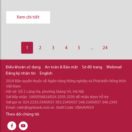
Xem chi tiết
1
2
3
4
5
...
24
Điều khoản sử dụng
An toàn & Bảo mật
Sơ đồ trang
Webmail
Đăng ký nhận tin
English
2019 Bản quyền thuộc về Ngân hàng Nông nghiệp và Phát triển Nông thôn
Việt Nam
Hội sở: Số 2 Láng Hạ, phường Giảng Võ, Hà Nội
Sđt tiếp nhận: 1900558818/024.3205.3205 để nhận được hỗ trợ
Sđt gọi ra: 024.2233.2345/037.353.2345/037.348.2345/037.346.2345
Email: cskh@agribank.com.vn. Swift Code: VBAAVNVX
Theo dõi chúng tôi