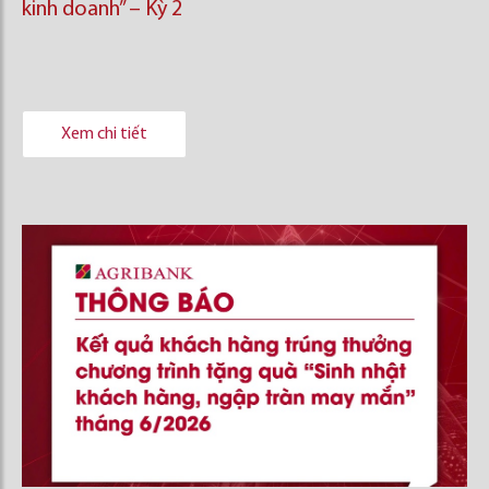
kinh doanh’’ – Kỳ 2
Xem chi tiết