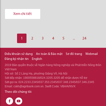
Xem chi tiết
1
2
3
4
5
...
24
Điều khoản sử dụng
An toàn & Bảo mật
Sơ đồ trang
Webmail
Đăng ký nhận tin
English
2019 Bản quyền thuộc về Ngân hàng Nông nghiệp và Phát triển Nông thôn
Việt Nam
Hội sở: Số 2 Láng Hạ, phường Giảng Võ, Hà Nội
Sđt tiếp nhận: 1900558818/024.3205.3205 để nhận được hỗ trợ
Sđt gọi ra: 024.2233.2345/037.353.2345/037.348.2345/037.346.2345
Email: cskh@agribank.com.vn. Swift Code: VBAAVNVX
Theo dõi chúng tôi