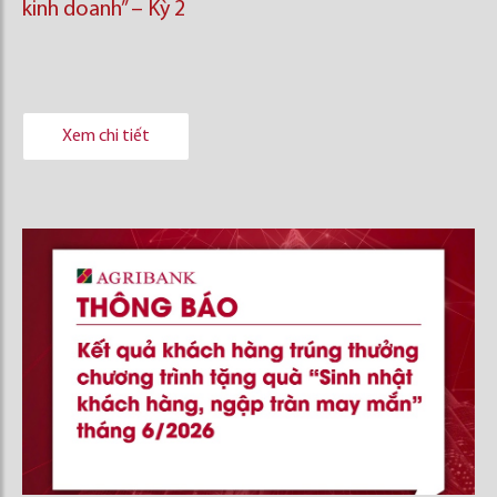
kinh doanh’’ – Kỳ 2
Xem chi tiết