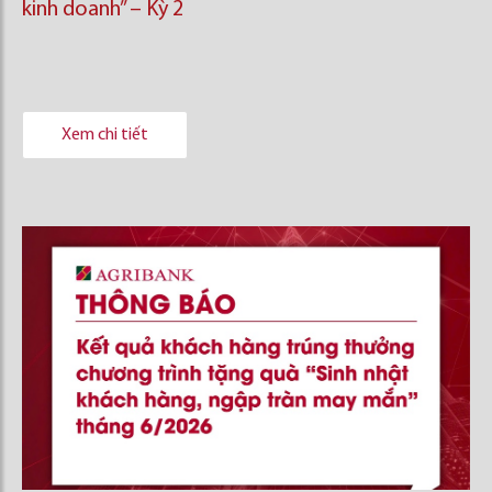
kinh doanh’’ – Kỳ 2
Xem chi tiết