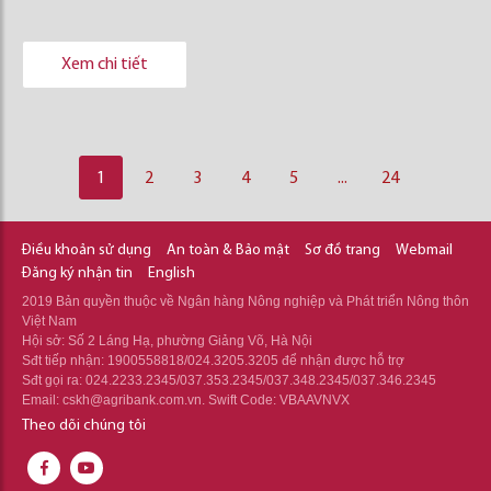
Xem chi tiết
1
2
3
4
5
...
24
Điều khoản sử dụng
An toàn & Bảo mật
Sơ đồ trang
Webmail
Đăng ký nhận tin
English
2019 Bản quyền thuộc về Ngân hàng Nông nghiệp và Phát triển Nông thôn
Việt Nam
Hội sở: Số 2 Láng Hạ, phường Giảng Võ, Hà Nội
Sđt tiếp nhận: 1900558818/024.3205.3205 để nhận được hỗ trợ
Sđt gọi ra: 024.2233.2345/037.353.2345/037.348.2345/037.346.2345
Email: cskh@agribank.com.vn. Swift Code: VBAAVNVX
Theo dõi chúng tôi