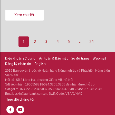
Xem chi tiết
1
2
3
4
5
...
24
Điều khoản sử dụng
An toàn & Bảo mật
Sơ đồ trang
Webmail
Đăng ký nhận tin
English
2019 Bản quyền thuộc về Ngân hàng Nông nghiệp và Phát triển Nông thôn
Việt Nam
Hội sở: Số 2 Láng Hạ, phường Giảng Võ, Hà Nội
Sđt tiếp nhận: 1900558818/024.3205.3205 để nhận được hỗ trợ
Sđt gọi ra: 024.2233.2345/037.353.2345/037.348.2345/037.346.2345
Email: cskh@agribank.com.vn. Swift Code: VBAAVNVX
Theo dõi chúng tôi