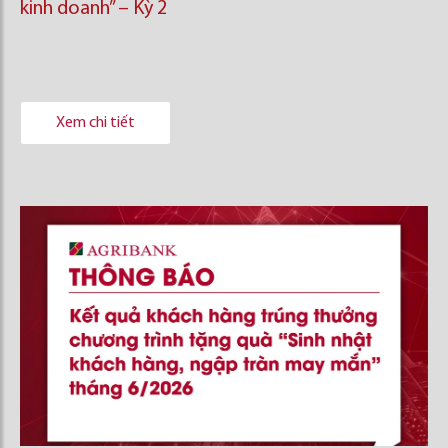
kinh doanh’’ – Kỳ 2
Xem chi tiết