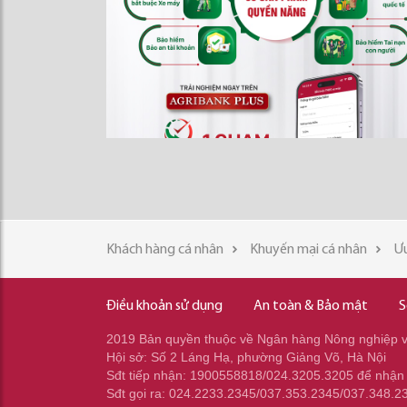
Khách hàng cá nhân
Khuyến mại cá nhân
Ưu
Điều khoản sử dụng
An toàn & Bảo mật
S
2019 Bản quyền thuộc về Ngân hàng Nông nghiệp và
Hội sở: Số 2 Láng Hạ, phường Giảng Võ, Hà Nội
Sđt tiếp nhận: 1900558818/024.3205.3205 để nhận
Sđt gọi ra: 024.2233.2345/037.353.2345/037.348.2