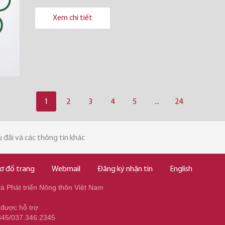
Xem chi tiết
1
2
3
4
5
...
24
 đãi và các thông tin khác
ơ đồ trang
Webmail
Đăng ký nhận tin
English
 Phát triển Nông thôn Việt Nam
 được hỗ trợ
345/037.346.2345