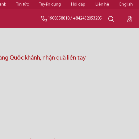
ank
Tin tức
Tuyển dụng
Hỏi đáp
Liên hệ
English
1900558818
/
+842432053205
àng Quốc khánh, nhận quà liền tay