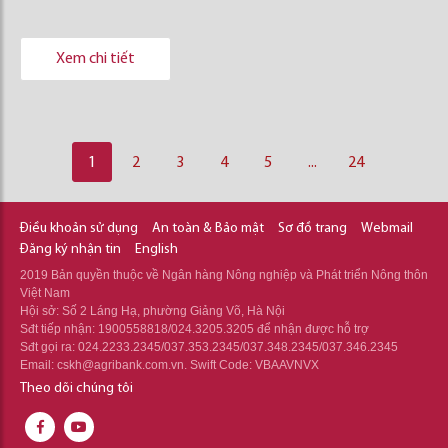
Xem chi tiết
1
2
3
4
5
...
24
Điều khoản sử dụng
An toàn & Bảo mật
Sơ đồ trang
Webmail
Đăng ký nhận tin
English
2019 Bản quyền thuộc về Ngân hàng Nông nghiệp và Phát triển Nông thôn
Việt Nam
Hội sở: Số 2 Láng Hạ, phường Giảng Võ, Hà Nội
Sđt tiếp nhận: 1900558818/024.3205.3205 để nhận được hỗ trợ
Sđt gọi ra: 024.2233.2345/037.353.2345/037.348.2345/037.346.2345
Email: cskh@agribank.com.vn. Swift Code: VBAAVNVX
Theo dõi chúng tôi