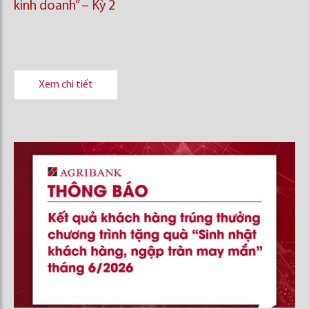
kinh doanh’’ – Kỳ 2
Xem chi tiết