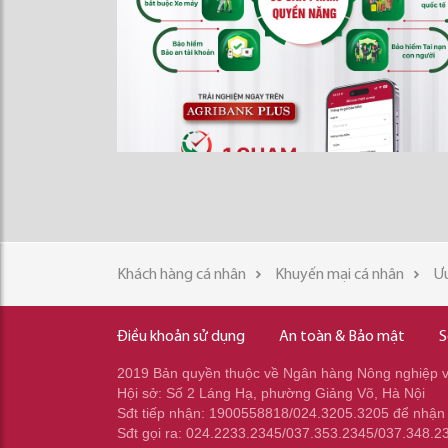
Khách hàng cá nhân
Khuyến mại cá nhân
Ưu
Điều khoản sử dụng
An toàn & Bảo mật
S
2019 Bản quyền thuộc về Ngân hàng Nông nghiệp và
Hội sở: Số 2 Láng Hạ, phường Giảng Võ, Hà Nội
Sđt tiếp nhận: 1900558818/024.3205.3205 để nhận
Sđt gọi ra: 024.2233.2345/037.353.2345/037.348.2