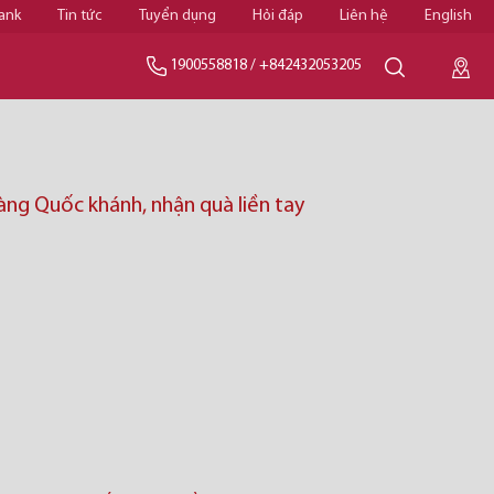
ank
Tin tức
Tuyển dụng
Hỏi đáp
Liên hệ
English
1900558818
/
+842432053205
àng Quốc khánh, nhận quà liền tay