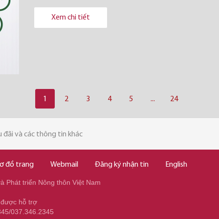
Xem chi tiết
1
2
3
4
5
...
24
 đãi và các thông tin khác
ơ đồ trang
Webmail
Đăng ký nhận tin
English
 Phát triển Nông thôn Việt Nam
 được hỗ trợ
345/037.346.2345