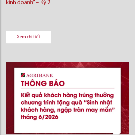
kinh doanh’’ – Kỳ 2
Xem chi tiết