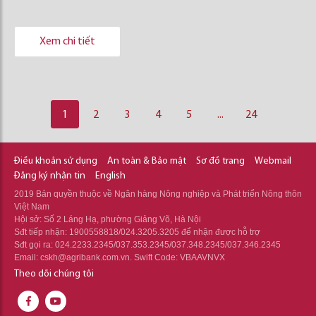
Xem chi tiết
1
2
3
4
5
...
24
Điều khoản sử dụng
An toàn & Bảo mật
Sơ đồ trang
Webmail
Đăng ký nhận tin
English
2019 Bản quyền thuộc về Ngân hàng Nông nghiệp và Phát triển Nông thôn
Việt Nam
Hội sở: Số 2 Láng Hạ, phường Giảng Võ, Hà Nội
Sđt tiếp nhận: 1900558818/024.3205.3205 để nhận được hỗ trợ
Sđt gọi ra: 024.2233.2345/037.353.2345/037.348.2345/037.346.2345
Email: cskh@agribank.com.vn. Swift Code: VBAAVNVX
Theo dõi chúng tôi