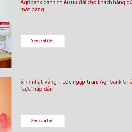
Agribank dành nhiều ưu đãi cho khách hàng gử
mặt bằng
Xem chi tiết
Sinh nhật vàng – Lộc ngập tràn: Agribank tri â
“cực” hấp dẫn
Xem chi tiết