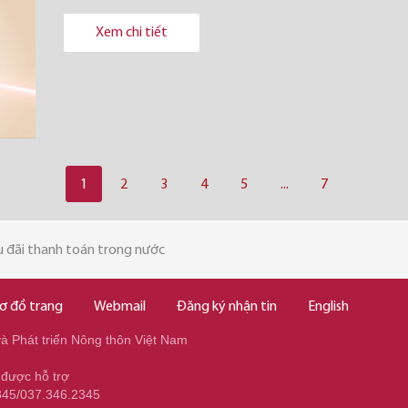
Xem chi tiết
1
2
3
4
5
...
7
 đãi thanh toán trong nước
ơ đồ trang
Webmail
Đăng ký nhận tin
English
 Phát triển Nông thôn Việt Nam
 được hỗ trợ
345/037.346.2345