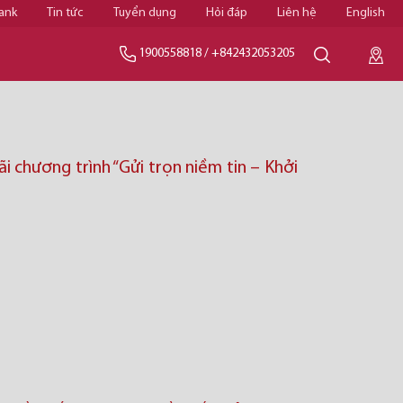
ank
Tin tức
Tuyển dụng
Hỏi đáp
Liên hệ
English
1900558818
/
+842432053205
i chương trình “Gửi trọn niềm tin – Khởi