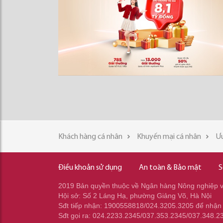
Khách hàng cá nhân
Khuyến mại cá nhân
Ưu
Điều khoản sử dụng
An toàn & Bảo mật
S
2019 Bản quyền thuộc về Ngân hàng Nông nghiệp và
Hội sở: Số 2 Láng Hạ, phường Giảng Võ, Hà Nội
Sđt tiếp nhận: 1900558818/024.3205.3205 để nhận
Sđt gọi ra: 024.2233.2345/037.353.2345/037.348.2