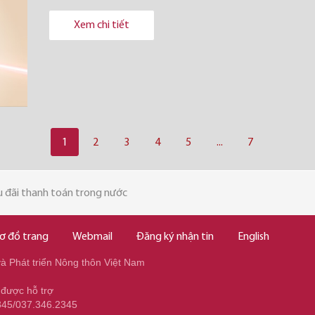
Xem chi tiết
1
2
3
4
5
...
7
 đãi thanh toán trong nước
ơ đồ trang
Webmail
Đăng ký nhận tin
English
 Phát triển Nông thôn Việt Nam
 được hỗ trợ
345/037.346.2345