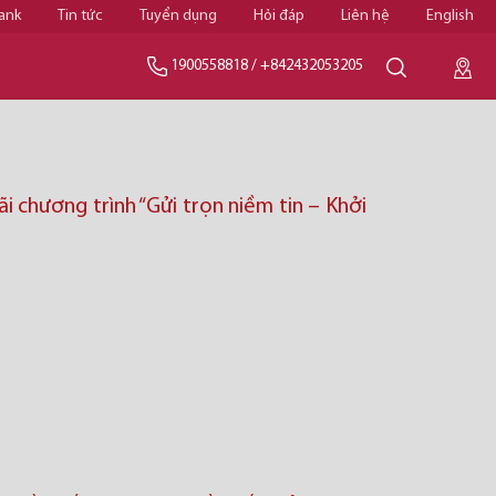
ank
Tin tức
Tuyển dụng
Hỏi đáp
Liên hệ
English
1900558818
/
+842432053205
i chương trình “Gửi trọn niềm tin – Khởi