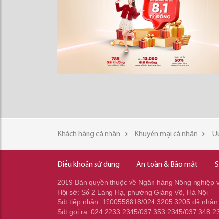
Khách hàng cá nhân
Khuyến mại cá nhân
Ưu
Điều khoản sử dụng
An toàn & Bảo mật
S
2019 Bản quyền thuộc về Ngân hàng Nông nghiệp và
Hội sở: Số 2 Láng Hạ, phường Giảng Võ, Hà Nội
Sđt tiếp nhận: 1900558818/024.3205.3205 để nhận
Sđt gọi ra: 024.2233.2345/037.353.2345/037.348.2