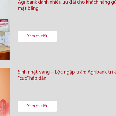
Agribank dành nhiều ưu đãi cho khách hàng gử
mặt bằng
Xem chi tiết
Sinh nhật vàng – Lộc ngập tràn: Agribank tri â
“cực” hấp dẫn
Xem chi tiết