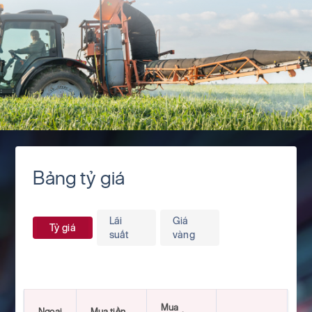
Bảng tỷ giá
Lãi
Giá
Tỷ giá
suất
vàng
Mua
Ngoại
Mua tiền