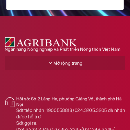
SGD
20092.00
20173.00
20766.00
THB
772.00
775.00
811.00
CAD
18382.00
18456.00
19041.00
Ngân hàng Nông nghiệp và Phát triển Nông thôn Việt Nam
NZD
15147.00
15693.00
Mở rộng trang
KRW
17.64
19.62
DKK
3977.00
4117.00
Hội sở: Số 2 Láng Hạ, phường Giảng Võ, thành phố Hà
Nội
SEK
2708.00
2814.00
Sđt tiếp nhận:
1900558818/024.3205.3205
để nhận
được hỗ trợ
Sđt gọi ra:
NOK
2698.00
2811.00
024.2233.2345/037.353.2345/037.348.2345/