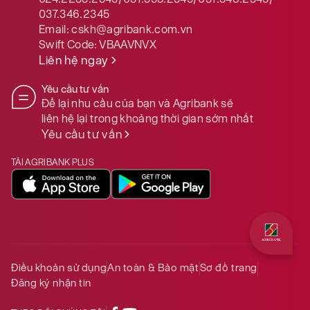
037.346.2345
Email:
cskh@agribank.com.vn
Xem thêm
Swift Code:
VBAAVNVX
Liên hệ ngay
Yêu cầu tư vấn
Để lại nhu cầu của bạn và Agribank sẽ
liên hệ lại trong khoảng thời gian sớm nhất
Yêu cầu tư vấn
TẢI AGRIBANK PLUS
Quý khách 
Điều khoản sử dụng
An toàn & Bảo mật
Sơ đồ trang
Đăng ký nhận tin