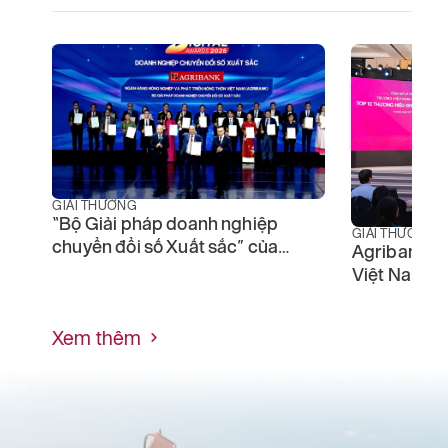
GIẢI THƯỞNG
“Bộ Giải pháp doanh nghiệp
GIẢI THƯỞNG
chuyển đổi số Xuất sắc” của
Agribank -
Agribank được vinh danh tại
Việt Nam 2
Lễ trao giải thưởng Chuyển đổi
số Việt Nam
Xem thêm