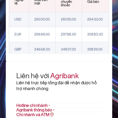
chuyển
Giá bán
tệ
mặt
khoản
USD
26030.00
26050.00
26430.00
EUR
29669.00
29788.00
30983.00
GBP
34668.00
34807.00
35839.00
HKD
3277.00
3290.00
3407.00
Liên hệ với
Agribank
CHF
31740.00
31867.00
32790.00
Liên hệ trực tiếp tổng đài để nhận được hỗ
trợ nhanh chóng
JPY
161.47
162.12
169.98
Hotline chi nhánh
AUD
Agribank thông báo
18098.00
18171.00
18769.00
Chi nhánh và ATM