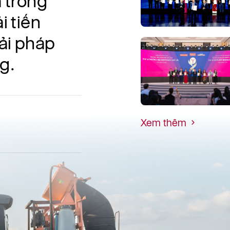
à trong
i tiến
iải pháp
g.
Xem thêm