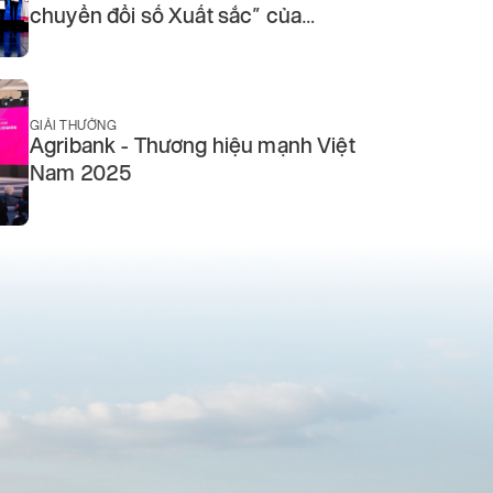
chuyển đổi số Xuất sắc” của
Agribank được vinh danh tại Lễ
trao giải thưởng Chuyển đổi số Việt
Nam
GIẢI THƯỞNG
Agribank - Thương hiệu mạnh Việt
Nam 2025