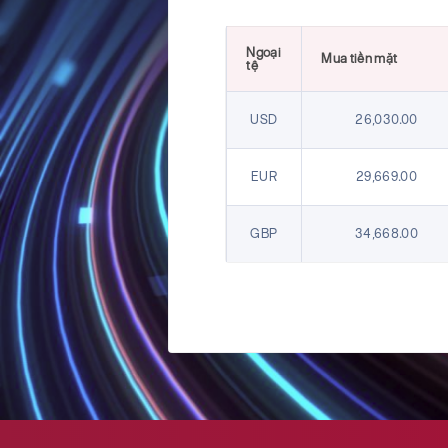
Ngoại
Mua tiền mặt
tệ
USD
26,030.00
EUR
29,669.00
GBP
34,668.00
HKD
3,277.00
CHF
31,740.00
JPY
161.47