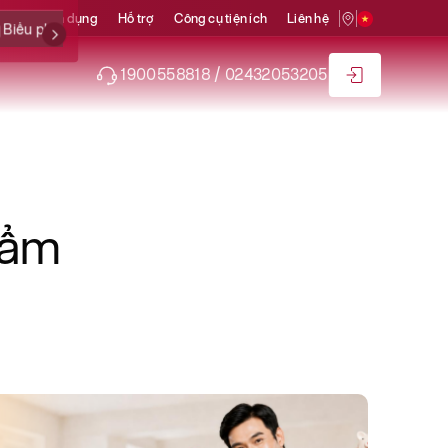
ức
Tuyển dụng
Hỗ trợ
Công cụ tiện ích
Liên hệ
Biểu phí
1900558818 / 02432053205
hẩm