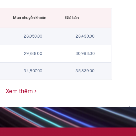
Mua chuyển khoản
Giá bán
26,050.00
26,430.00
29,788.00
30,983.00
34,807.00
35,839.00
3,290.00
3,407.00
Xem thêm
31,867.00
32,790.00
162.12
169.98