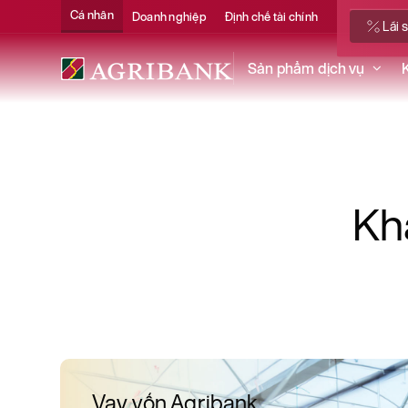
Cá nhân
Doanh nghiệp
Định chế tài chính
Lãi 
Sản phẩm dịch vụ
Kh
Vay vốn Agribank