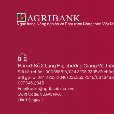
AUD
18,098.00
SGD
20,092.00
Ngân hàng Nông nghiệp và Phát triển Nông thôn Việt 
THB
772.00
CAD
18,382.00
NZD
Hội sở: Số 2 Láng Hạ, phường Giảng Võ, th
Sđt tiếp nhận:
1900558818/024.3205.3205
để nhận 
KRW
Sđt gọi ra:
024.2233.2345/037.353.2345/037.348.
037.346.2345
Email:
cskh@agribank.com.vn
DKK
Swift Code:
VBAAVNVX
Liên hệ ngay
SEK