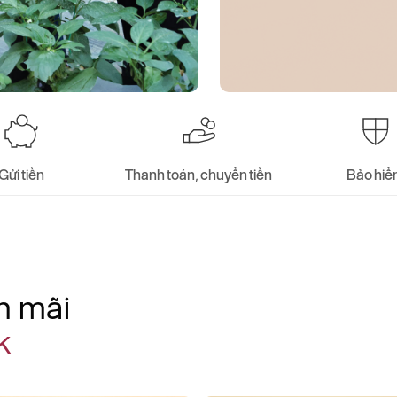
Gửi tiền
Thanh toán, chuyển tiền
Bảo hi
n mãi
k