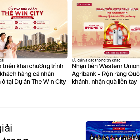
đãi
Ưu đãi và các thông tin khác
 triển khai chương trình
Nhận tiền Western Union 
 khách hàng cá nhân
Agribank – Rộn ràng Qu
ở tại Dự án The Win City
khánh, nhận quà liền tay
iải