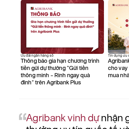
Ưu đãi ngân hàng số
Tín dụng ưu 
Thông báo gia hạn chương trình
Agribank
 ích
tiền gửi dự thưởng “Gửi tiền
cho vay
ng trên
thông minh – Rinh ngay quà
mua nhà 
đỉnh” trên Agribank Plus
Agribank vinh dự
nhận g