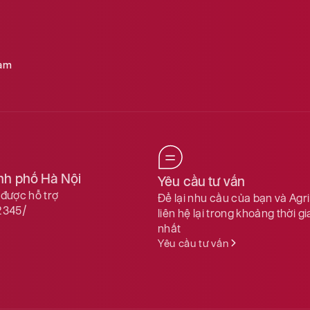
18,171.00
18,769.00
20,173.00
20,766.00
Nam
775.00
811.00
18,456.00
19,041.00
15,147.00
15,693.00
ành phố Hà Nội
Yêu cầu tư vấn
được hỗ trợ
Để lại nhu cầu của bạn và Agr
17.64
19.62
2345/
liên hệ lại trong khoảng thời g
nhất
Yêu cầu tư vấn
3,977.00
4,117.00
2,708.00
2,814.00