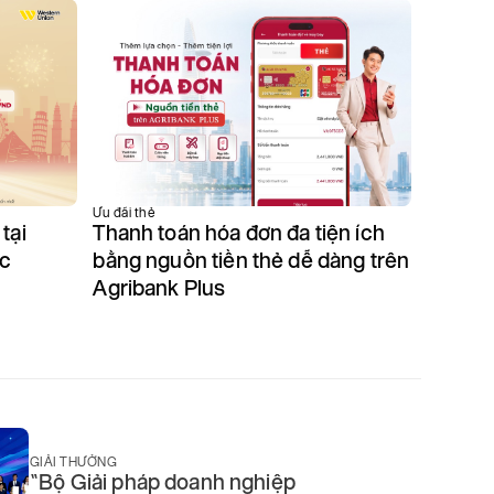
Ưu đãi ngâ
Ưu đãi thẻ
Thông 
tại
Thanh toán hóa đơn đa tiện ích
tiền gử
ốc
bằng nguồn tiền thẻ dễ dàng trên
thông 
Agribank Plus
đỉnh” 
GIẢI THƯỞNG
“Bộ Giải pháp doanh nghiệp