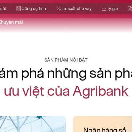
Về Agribank
Tin t
suất
Công cụ tính
Lãi suất cho vay
Tỷ giá
Khuyến mãi
SẢN PHẨM NỔI BẬT
ám phá những sản p
ưu việt của Agribank
Ngân hàng số