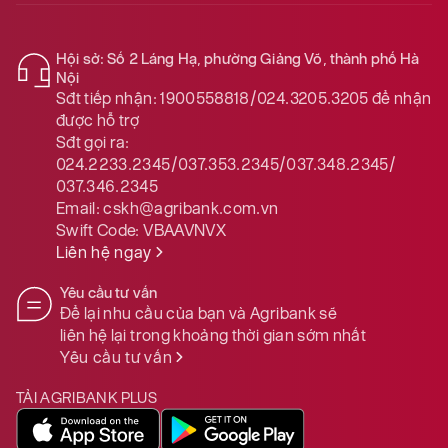
Hội sở: Số 2 Láng Hạ, phường Giảng Võ, thành phố Hà
Nội
Sđt tiếp nhận:
1900558818/024.3205.3205
để nhận
được hỗ trợ
Sđt gọi ra:
024.2233.2345/037.353.2345/037.348.2345/
037.346.2345
Email:
cskh@agribank.com.vn
Swift Code:
VBAAVNVX
Liên hệ ngay
Yêu cầu tư vấn
Để lại nhu cầu của bạn và Agribank sẽ
liên hệ lại trong khoảng thời gian sớm nhất
Yêu cầu tư vấn
TẢI AGRIBANK PLUS