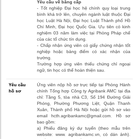
Yêu cầu về bằng cấp
- Tốt nghiệp Đại học hệ chính quy loại trung
bình khá trở lên, chuyên ngành luật thuộc Đại
học Luật Hà Nội, Đại học Luật Thành phố Hồ
Chí Minh, Đại học Quốc Gia. Ưu tiên có kinh
nghiệm 03 năm làm việc tại Phòng Pháp chế
của các tổ chức tín dụng.
- Chấp nhận ứng viên có giấy chứng nhận tốt
nghiệp hoặc bảng điểm có xác nhận của
trường.
Trường hợp ứng viên thiếu chứng chỉ ngoại
ngữ, tin học có thể hoàn thiện sau.
Yêu cầu
Ứng viên nộp hồ sơ trực tiếp tại Phòng Hành
hồ sơ
chính Tổng hợp Công ty Agribank AMC tại địa
chỉ: Tầng 5, tòa nhà C3, Số 194 Đường Giải
Phóng, Phường Phương Liệt, Quận Thanh
Xuân, Thành phố Hà Nội hoặc gửi hồ sơ vào
email hcth.agribankamc@gmail.com. Hồ sơ
bao gồm:
a) Phiếu đăng ký dự tuyển (theo mẫu trên
website: www. agribankamc.vn, có dán ảnh).