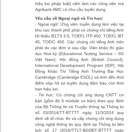
hiệu lực pháp luật) cấm làm các công việc mà
Agribank AMC có nhu cầu tuyển dụng.
Yêu cầu về Ngoại ngữ và Tin học:
- Ngoại ngữ: Ứng viên tuyển dụng làm việc tại
khu vực thành phố phải có chứng chỉ tiếng Anh
tối thiểu IELTS 4.5, TOEFL ITP 450, TOEFL iBT
45, TOEIC 450. Các chứng chỉ tiếng Anh trên
phải do các đơn vị sau cấp: Viện khảo thí giáo
dục Hoa kỳ (Educational Testing Service – IIG
Việt Nam); Hội đồng Anh (British Council);
International Development Program (IDP); Hội
Đồng Khảo Thí Tiếng Anh Trường Đại Học
Cambridge (Cambridge ESOL) và tính đến thời
điểm nộp hồ sơ tuyển dụng đảm bảo còn thời
hạn hiệu lực.
- Tin học: Có chứng chỉ ứng dụng CNTT cơ
bản (gồm đủ 6 module cơ bản) theo quy định
của Bộ Thông tin và Truyền thông tại Thông tư
số 03/2014/TT-BTTTT ngày 11/3/2014 quy
định về tổ chức thi và cấp chứng chỉ ứng dụng
công nghệ thông tin quy định tại Thông tư liên
tịch số 17 /2016/TTLT-BGDĐT-BTTTT ngày