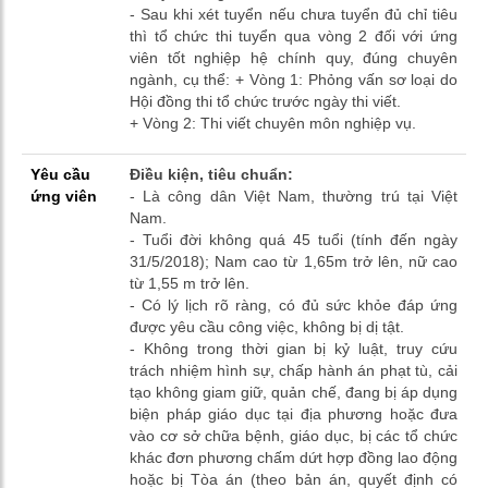
- Sau khi xét tuyển nếu chưa tuyển đủ chỉ tiêu
thì tổ chức thi tuyển qua vòng 2 đối với ứng
viên tốt nghiệp hệ chính quy, đúng chuyên
ngành, cụ thể: + Vòng 1: Phỏng vấn sơ loại do
Hội đồng thi tổ chức trước ngày thi viết.
+ Vòng 2: Thi viết chuyên môn nghiệp vụ.
Yêu cầu
Điều kiện, tiêu chuẩn:
ứng viên
- Là công dân Việt Nam, thường trú tại Việt
Nam.
- Tuổi đời không quá 45 tuổi (tính đến ngày
31/5/2018); Nam cao từ 1,65m trở lên, nữ cao
từ 1,55 m trở lên.
- Có lý lịch rõ ràng, có đủ sức khỏe đáp ứng
được yêu cầu công việc, không bị dị tật.
- Không trong thời gian bị kỷ luật, truy cứu
trách nhiệm hình sự, chấp hành án phạt tù, cải
tạo không giam giữ, quản chế, đang bị áp dụng
biện pháp giáo dục tại địa phương hoặc đưa
vào cơ sở chữa bệnh, giáo dục, bị các tổ chức
khác đơn phương chấm dứt hợp đồng lao động
hoặc bị Tòa án (theo bản án, quyết định có