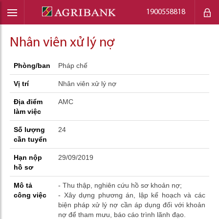
1900558818
Nhân viên xử lý nợ
Phòng/ban
Pháp chế
Vị trí
Nhân viên xử lý nợ
Địa điểm
AMC
làm việc
Số lượng
24
cần tuyển
Hạn nộp
29/09/2019
hồ sơ
Mô tả
- Thu thập, nghiên cứu hồ sơ khoản nợ;
công việc
- Xây dựng phương án, lập kế hoạch và các
biện pháp xử lý nợ cần áp dụng đối với khoản
nợ để tham mưu, báo cáo trình lãnh đạo.