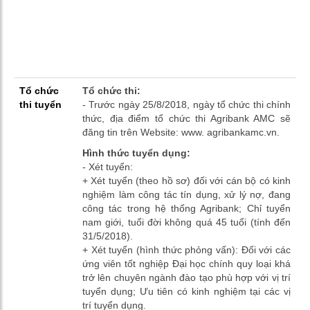
Tổ chức
Tổ chức thi:
thi tuyển
- Trước ngày 25/8/2018, ngày tổ chức thi chính
thức, địa điểm tổ chức thi Agribank AMC sẽ
đăng tin trên Website: www. agribankamc.vn.
Hình thức tuyển dụng:
- Xét tuyển:
+ Xét tuyển (theo hồ sơ) đối với cán bộ có kinh
nghiệm làm công tác tín dụng, xử lý nợ, đang
công tác trong hệ thống Agribank; Chỉ tuyển
nam giới, tuổi đời không quá 45 tuổi (tính đến
31/5/2018).
+ Xét tuyển (hình thức phỏng vấn): Đối với các
ứng viên tốt nghiệp Đại học chính quy loại khá
trở lên chuyên ngành đào tạo phù hợp với vị trí
tuyển dụng; Ưu tiên có kinh nghiệm tại các vị
trí tuyển dụng.