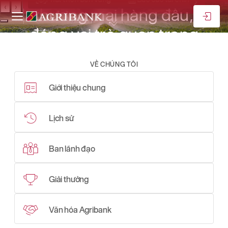
‹
›
thương mại hàng đầu,
đóng vai trò quan trọng
trong sự phát triển bền
VỀ CHÚNG TÔI
vững của đất nước
Giới thiệu chung
Lịch sử
Ban lãnh đạo
Giải thưởng
Văn hóa Agribank