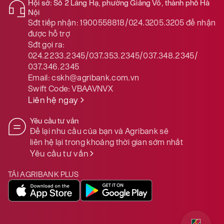
Hội sở: Số 2 Láng Hạ, phường Giảng Võ, thành phố Hà
Nội
Sđt tiếp nhận:
1900558818/024.3205.3205
để nhận
được hỗ trợ
Sđt gọi ra:
024.2233.2345/037.353.2345/037.348.2345/
037.346.2345
Email:
cskh@agribank.com.vn
Swift Code:
VBAAVNVX
Liên hệ ngay
Yêu cầu tư vấn
Để lại nhu cầu của bạn và Agribank sẽ
liên hệ lại trong khoảng thời gian sớm nhất
Yêu cầu tư vấn
TẢI AGRIBANK PLUS