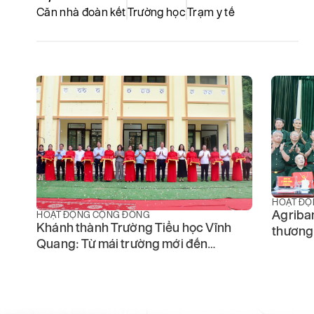
Căn nhà đoàn kết
Trường học
Trạm y tế
HOẠT ĐỘ
Agriban
HOẠT ĐỘNG CỘNG ĐỒNG
Khánh thành Trường Tiểu học Vĩnh
thương 
Quang: Từ mái trường mới đến
với cá
những ước mơ mới nơi vùng cao
Cao Bằng