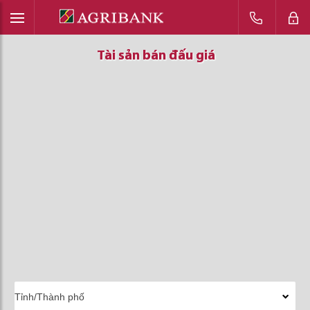
Tài sản bán đấu giá
Tài sản bán đấu giá
Tài sản bán đấu giá