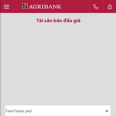
Tài sản bán đấu giá
Tài sản bán đấu giá
Tài sản bán đấu giá