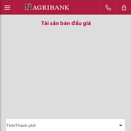
Tài sản bán đấu giá
Tài sản bán đấu giá
Tài sản bán đấu giá