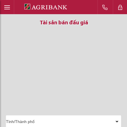
Tài sản bán đấu giá
Tài sản bán đấu giá
Tài sản bán đấu giá