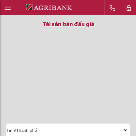
Tài sản bán đấu giá
Tài sản bán đấu giá
Tài sản bán đấu giá