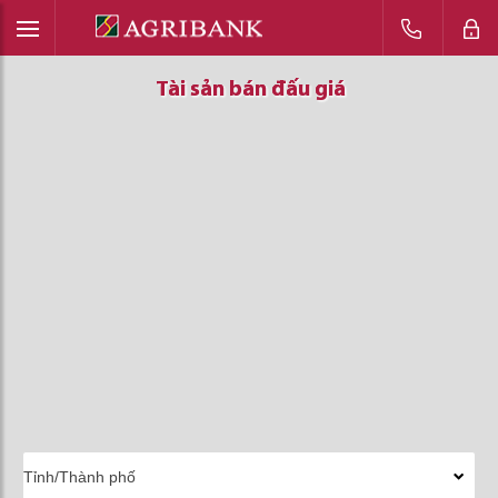
Tài sản bán đấu giá
Tài sản bán đấu giá
Tài sản bán đấu giá