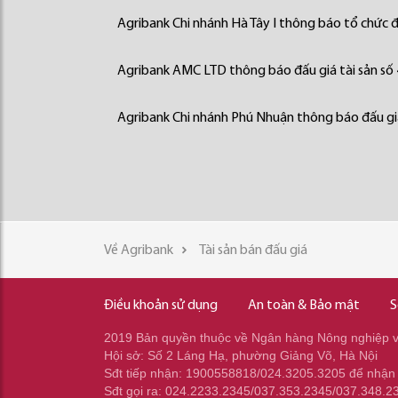
Agribank Chi nhánh Hà Tây I thông báo tổ chức đấ
Agribank AMC LTD thông báo đấu giá tài sản số
Agribank Chi nhánh Phú Nhuận thông báo đấu giá
Về Agribank
Tài sản bán đấu giá
Điều khoản sử dụng
An toàn & Bảo mật
S
2019 Bản quyền thuộc về Ngân hàng Nông nghiệp và
Hội sở: Số 2 Láng Hạ, phường Giảng Võ, Hà Nội
Sđt tiếp nhận: 1900558818/024.3205.3205 để nhận
Sđt gọi ra: 024.2233.2345/037.353.2345/037.348.2