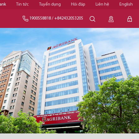
ank
Tin tức
Tuyển dụng
Hỏi đáp
Liên hệ
English
1900558818
/
+842432053205