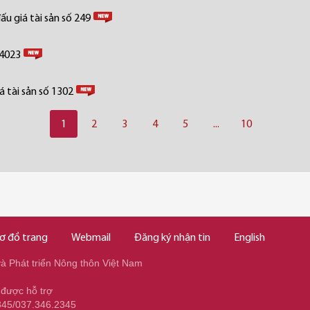
u giá tài sản số 249
 4023
 tài sản số 1302
1
2
3
4
5
...
10
ơ đồ trang
Webmail
Đăng ký nhận tin
English
 Phát triển Nông thôn Việt Nam
 được hỗ trợ
345/037.346.2345