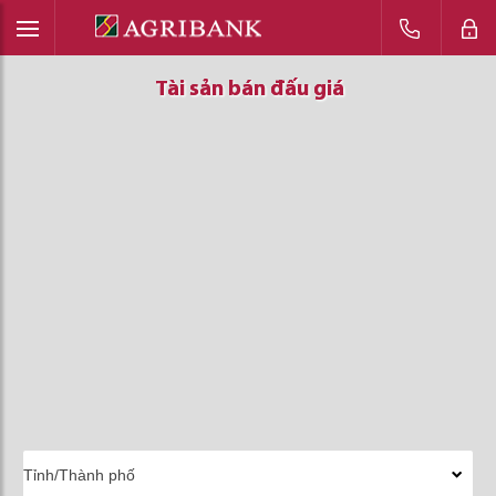
Tài sản bán đấu giá
Tài sản bán đấu giá
Tài sản bán đấu giá