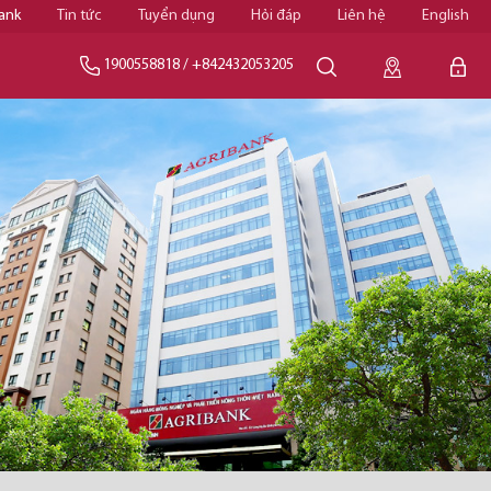
ank
Tin tức
Tuyển dụng
Hỏi đáp
Liên hệ
English
1900558818
/
+842432053205