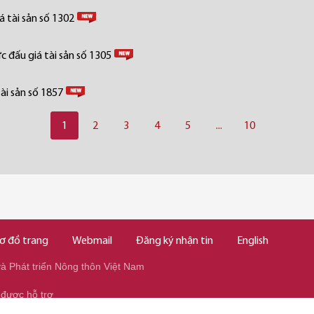
 tài sản số 1302
 đấu giá tài sản số 1305
ài sản số 1857
1
2
3
4
5
...
10
ơ đồ trang
Webmail
Đăng ký nhận tin
English
 Phát triển Nông thôn Việt Nam
 được hỗ trợ
345/037.346.2345