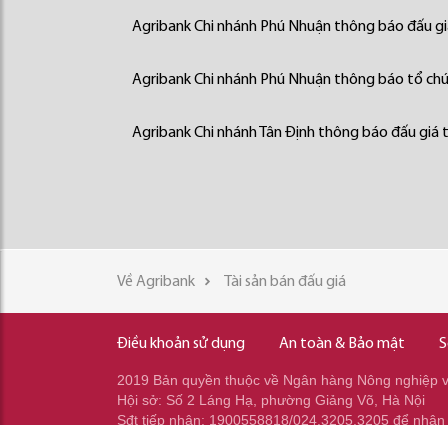
Agribank Chi nhánh Phú Nhuận thông báo đấu giá
Agribank Chi nhánh Phú Nhuận thông báo tổ chức
Agribank Chi nhánh Tân Định thông báo đấu giá t
Về Agribank
Tài sản bán đấu giá
Điều khoản sử dụng
An toàn & Bảo mật
S
2019 Bản quyền thuộc về Ngân hàng Nông nghiệp và
Hội sở: Số 2 Láng Hạ, phường Giảng Võ, Hà Nội
Sđt tiếp nhận: 1900558818/024.3205.3205 để nhận
Sđt gọi ra: 024.2233.2345/037.353.2345/037.348.2