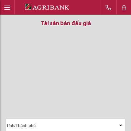
Tài sản bán đấu giá
Tài sản bán đấu giá
Tài sản bán đấu giá