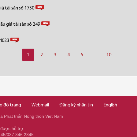
á tài sản số 1750
u giá tài sản số 249
 4023
1
2
3
4
5
...
10
ơ đồ trang
Webmail
Đăng ký nhận tin
English
 Phát triển Nông thôn Việt Nam
 được hỗ trợ
345/037.346.2345