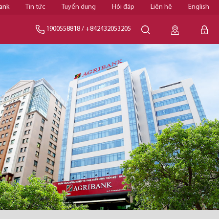
ank
Tin tức
Tuyển dụng
Hỏi đáp
Liên hệ
English
1900558818
/
+842432053205