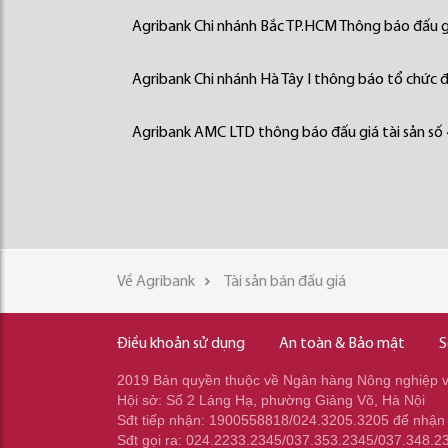
Agribank Chi nhánh Bắc TP.HCM Thông báo đấu gi
Agribank Chi nhánh Hà Tây I thông báo tổ chức đấ
Agribank AMC LTD thông báo đấu giá tài sản số
Về Agribank
Tài sản bán đấu giá
Điều khoản sử dụng
An toàn & Bảo mật
S
2019 Bản quyền thuộc về Ngân hàng Nông nghiệp và
Hội sở: Số 2 Láng Hạ, phường Giảng Võ, Hà Nội
Sđt tiếp nhận: 1900558818/024.3205.3205 để nhận
Sđt gọi ra: 024.2233.2345/037.353.2345/037.348.2