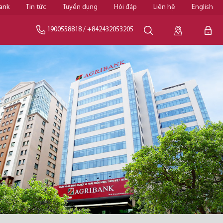
ank
Tin tức
Tuyển dụng
Hỏi đáp
Liên hệ
English
1900558818
/
+842432053205