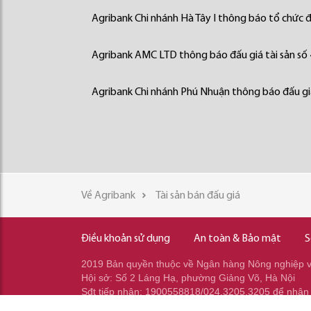
Agribank Chi nhánh Hà Tây I thông báo tổ chức đấ
Agribank AMC LTD thông báo đấu giá tài sản số
Agribank Chi nhánh Phú Nhuận thông báo đấu giá
Về Agribank
Tài sản bán đấu giá
Điều khoản sử dụng
An toàn & Bảo mật
S
2019 Bản quyền thuộc về Ngân hàng Nông nghiệp và
Hội sở: Số 2 Láng Hạ, phường Giảng Võ, Hà Nội
Sđt tiếp nhận: 1900558818/024.3205.3205 để nhận
Sđt gọi ra: 024.2233.2345/037.353.2345/037.348.2