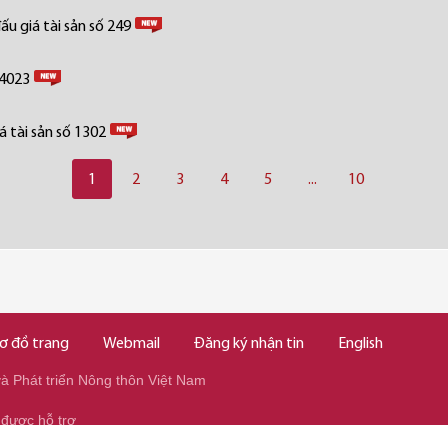
u giá tài sản số 249
 4023
 tài sản số 1302
1
2
3
4
5
...
10
ơ đồ trang
Webmail
Đăng ký nhận tin
English
 Phát triển Nông thôn Việt Nam
 được hỗ trợ
345/037.346.2345