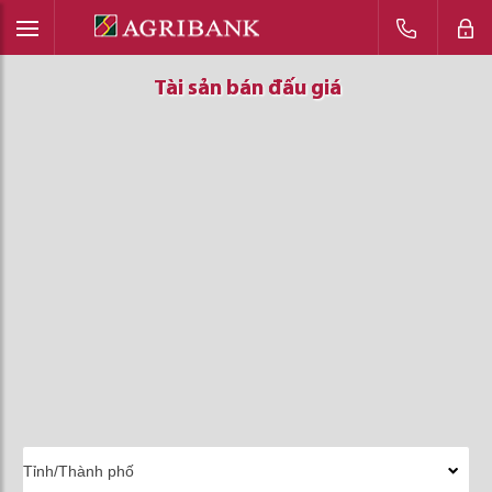
Tài sản bán đấu giá
Tài sản bán đấu giá
Tài sản bán đấu giá