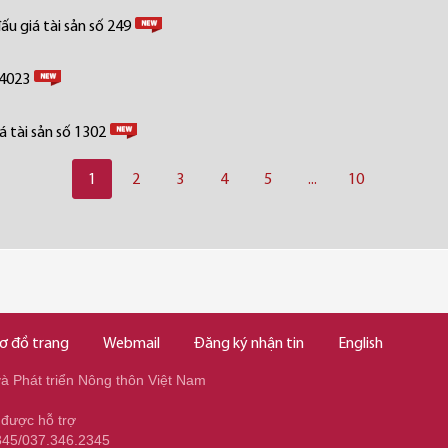
u giá tài sản số 249
 4023
 tài sản số 1302
1
2
3
4
5
...
10
ơ đồ trang
Webmail
Đăng ký nhận tin
English
 Phát triển Nông thôn Việt Nam
 được hỗ trợ
345/037.346.2345