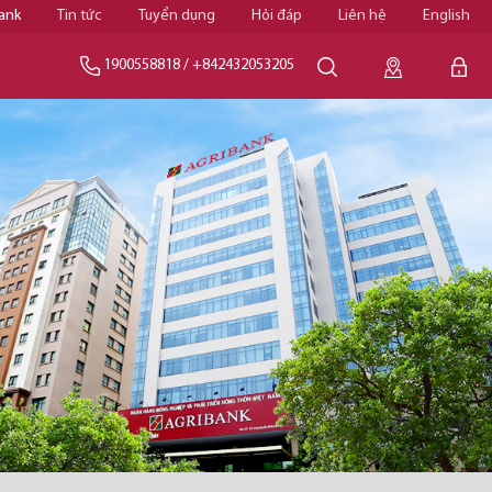
ank
Tin tức
Tuyển dụng
Hỏi đáp
Liên hệ
English
1900558818
/
+842432053205