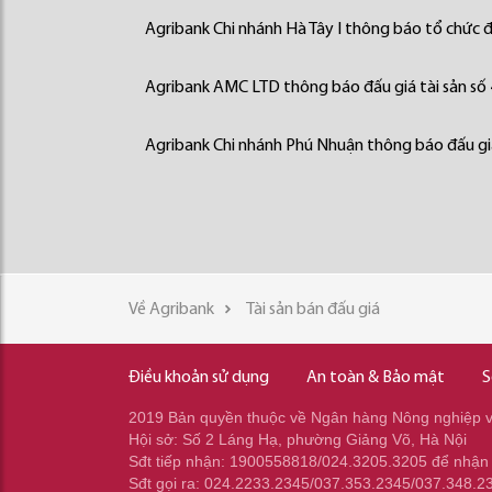
Agribank Chi nhánh Hà Tây I thông báo tổ chức đấ
Agribank AMC LTD thông báo đấu giá tài sản số
Agribank Chi nhánh Phú Nhuận thông báo đấu giá
Về Agribank
Tài sản bán đấu giá
Điều khoản sử dụng
An toàn & Bảo mật
S
2019 Bản quyền thuộc về Ngân hàng Nông nghiệp và
Hội sở: Số 2 Láng Hạ, phường Giảng Võ, Hà Nội
Sđt tiếp nhận: 1900558818/024.3205.3205 để nhận
Sđt gọi ra: 024.2233.2345/037.353.2345/037.348.2