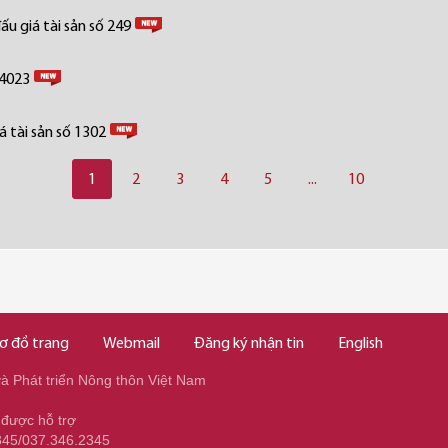
u giá tài sản số 249
 4023
 tài sản số 1302
1
2
3
4
5
...
10
ơ đồ trang
Webmail
Đăng ký nhận tin
English
 Phát triển Nông thôn Việt Nam
 được hỗ trợ
345/037.346.2345