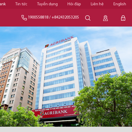
ank
Tin tức
Tuyển dụng
Hỏi đáp
Liên hệ
English
1900558818
/
+842432053205