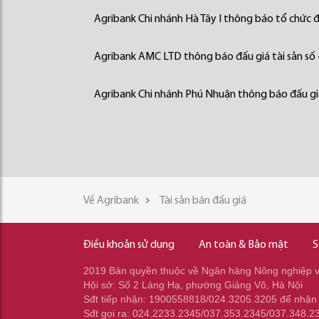
Agribank Chi nhánh Hà Tây I thông báo tổ chức đấ
Agribank AMC LTD thông báo đấu giá tài sản số
Agribank Chi nhánh Phú Nhuận thông báo đấu giá
Về Agribank
Tài sản bán đấu giá
Điều khoản sử dụng
An toàn & Bảo mật
S
2019 Bản quyền thuộc về Ngân hàng Nông nghiệp và
Hội sở: Số 2 Láng Hạ, phường Giảng Võ, Hà Nội
Sđt tiếp nhận: 1900558818/024.3205.3205 để nhận
Sđt gọi ra: 024.2233.2345/037.353.2345/037.348.2