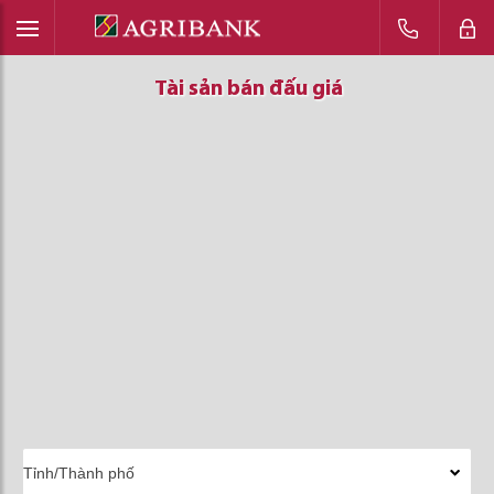
Tài sản bán đấu giá
Tài sản bán đấu giá
Tài sản bán đấu giá