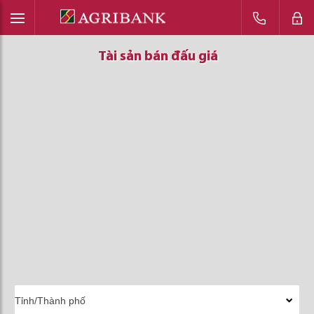
Tài sản bán đấu giá
Tài sản bán đấu giá
Tài sản bán đấu giá