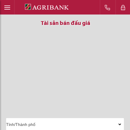
Tài sản bán đấu giá
Tài sản bán đấu giá
Tài sản bán đấu giá