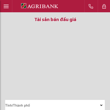
Tài sản bán đấu giá
Tài sản bán đấu giá
Tài sản bán đấu giá