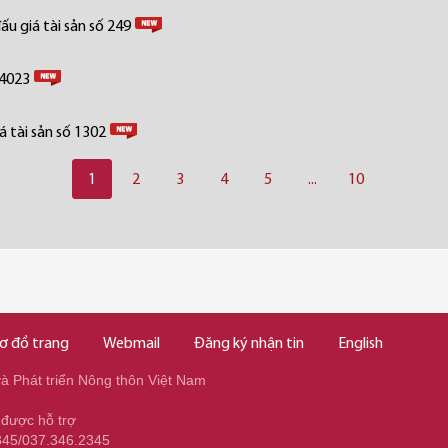
u giá tài sản số 249
 4023
 tài sản số 1302
1
2
3
4
5
...
10
ơ đồ trang
Webmail
Đăng ký nhận tin
English
 Phát triển Nông thôn Việt Nam
 được hỗ trợ
345/037.346.2345