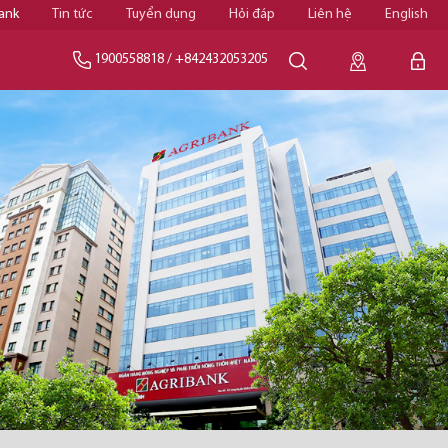
ank
Tin tức
Tuyển dụng
Hỏi đáp
Liên hệ
English
1900558818
/
+842432053205