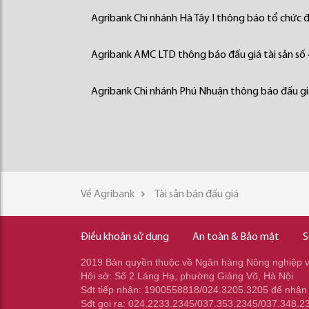
Agribank Chi nhánh Hà Tây I thông báo tổ chức đấ
Agribank AMC LTD thông báo đấu giá tài sản số
Agribank Chi nhánh Phú Nhuận thông báo đấu giá
Về Agribank
Tài sản bán đấu giá
Điều khoản sử dụng
An toàn & Bảo mật
S
2019 Bản quyền thuộc về Ngân hàng Nông nghiệp và
Hội sở: Số 2 Láng Hạ, phường Giảng Võ, Hà Nội
Sđt tiếp nhận: 1900558818/024.3205.3205 để nhận
Sđt gọi ra: 024.2233.2345/037.353.2345/037.348.2